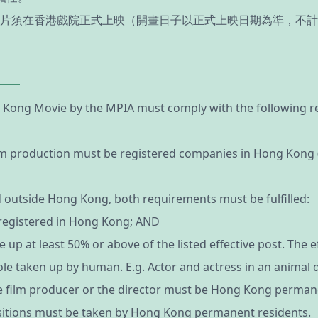
片須在香港戲院正式上映（開畫日子以正式上映日期為準，不計
Kong Movie by the MPIA must comply with the following requ
film production must be registered companies in Hong Kong 
d outside Hong Kong, both requirements must be fulfilled:
s registered in Hong Kong; AND
 at least 50% or above of the listed effective post. The eff
ny role taken up by human. E.g. Actor and actress in an anima
 the film producer or the director must be Hong Kong perma
 positions must be taken by Hong Kong permanent residents.