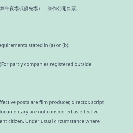
算午夜場或優先場），並作公開售票。
irements stated in (a) or (b):
(For partly companies registered outside
ective posts are film producer, director, script
l documentary are not considered as effective
nent citizen. Under usual circumstance where