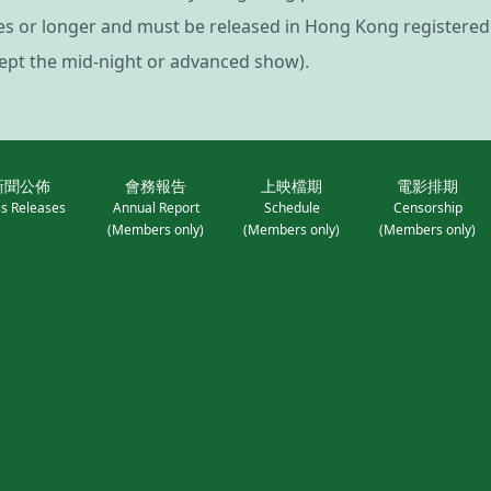
nutes or longer and must be released in Hong Kong registered
cept the mid-night or advanced show).
新聞公佈
會務報告
上映檔期
電影排期
s Releases
Annual Report
Schedule
Censorship
(Members only)
(Members only)
(Members only)