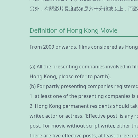
另外，有關影片長度必須是六十分鐘或以上，而影
Definition of Hong Kong Movie
From 2009 onwards, films considered as Hong 
(a) All the presenting companies involved in 
Hong Kong, please refer to part b).
(b) For partly presenting companies registere
1. at least one of the presenting companies i
2. Hong Kong permanent residents should take up
writer, actor or actress. 'Effective post' is a
post. For movie without script writer, either
there are five effective posts, at least three