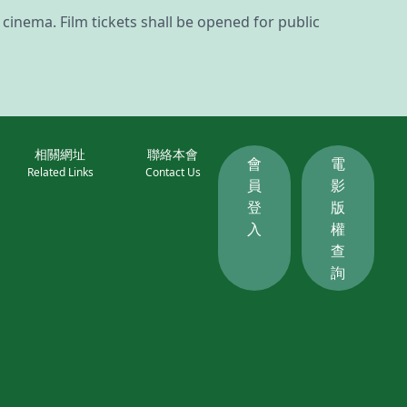
 cinema. Film tickets shall be opened for public
相關網址
聯絡本會
會
電
Related Links
Contact Us
員
影
登
版
入
權
查
詢