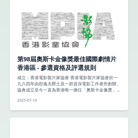
第98屆奧斯卡金像獎最佳國際劇情片
香港區 - 參選資格及評選規則
成立：香港電影製片家協會 香港電影製片家協會於一
九六四年由邵逸夫爵士及一群資深電影工作者所創辦。
協會成立至今一直為香港唯一擔任「奧斯卡金像獎」香
港地區選片工作的機構，多年來推薦香港區影片參選
2025-07-10
「美