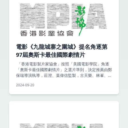
電影《九龍城寨之圍城》提名角逐第
97屆奧斯卡最佳國際劇情片
「香港電影製片家協會」按照「美國電影學院」角逐
「奧斯卡最佳國際劇情片」之選片準則，決定推薦由鄭
保瑞導演執導，莊澄、葉偉信監製，古天樂、林峯、劉
俊謙、伍允龍、胡子彤、張文傑主演，寰亞電影製作有
2024-09-20
限公司、