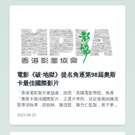
電影《破·地獄》提名角逐第98屆奧斯
卡最佳國際影片
「香港電影製片家協會」按照「美國電影學院」角逐
「奧斯卡最佳國際影片」之選片準則，決定推薦由陳茂
賢導演執導，邵劍秋、陳茂賢、陳升仁監製，黃子華、
許冠文、衛詩雅、朱栢康、周家怡領銜主演，英皇影業
2025-09-25
有限公司、