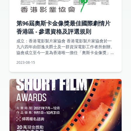
第96屆奧斯卡金像獎最佳國際劇情片
香港區 - 參選資格及評選規則
成立：香港電影製片家協會 香港電影製片家協會於一
九六四年由邵逸夫爵士及一群資深電影工作者所創辦。
協會成立至今一直為香港唯一擔任「奧斯卡金像獎」香
港地區選片工作的機構，多年來推薦香港區影片參選
2023-08-15
「美